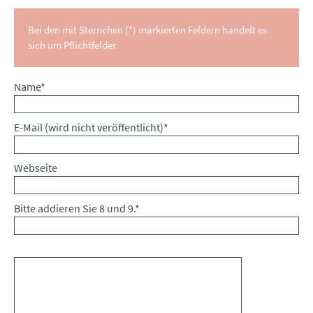
Bei den mit Sternchen (*) markierten Feldern handelt es
sich um Pflichtfelder.
Pflichtfeld
Name
*
Pflichtfeld
E-Mail (wird nicht veröffentlicht)
*
Webseite
Bitte addieren Sie 8 und 9.
*
Kommentar