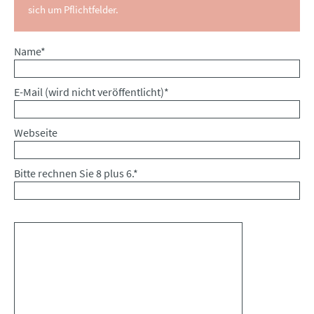
sich um Pflichtfelder.
Pflichtfeld
Name
*
Pflichtfeld
E-Mail (wird nicht veröffentlicht)
*
Webseite
Bitte rechnen Sie 8 plus 6.
*
Kommentar