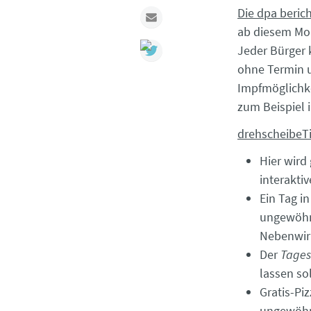
Die dpa beric
Mail
ab diesem Mon
Jeder Bürger 
ohne Termin u
Impfmöglichke
zum Beispiel 
drehscheibeT
Hier wird 
interaktiv
Ein Tag i
ungewöhnl
Nebenwirk
Der
Tages
lassen so
Gratis-Pi
ungewöhn