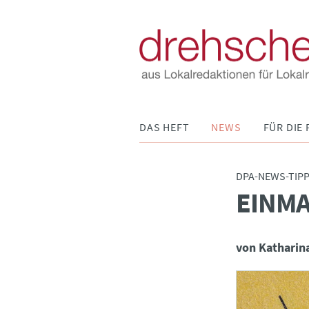
Navigation
DAS HEFT
NEWS
FÜR DIE 
überspringen
DPA-NEWS-TIP
EINMA
:
von Katharin