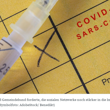
nd Gemeindebund forderte, die sozialen Netzwerke noch stärker in die
(Symbolfoto: AdobeStock/ Benedikt)