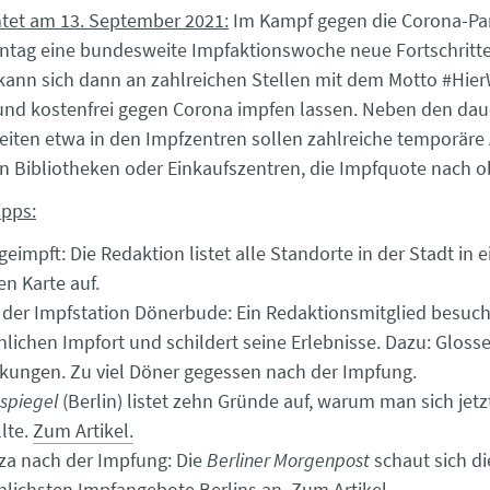
htet am 13. September 2021:
Im Kampf gegen die Corona-Pa
tag eine bundesweite Impfaktionswoche neue Fortschritte
kann sich dann an zahlreichen Stellen mit dem Motto #Hie
nd kostenfrei gegen Corona impfen lassen. Neben den dau
iten etwa in den Impfzentren sollen zahlreiche temporäre
in Bibliotheken oder Einkaufszentren, die Impfquote nach o
ipps:
geimpft: Die Redaktion listet alle Standorte in der Stadt in e
en Karte auf.
n der Impfstation Dönerbude: Ein Redaktionsmitglied besuch
ichen Impfort und schildert seine Erlebnisse. Dazu: Glosse
ungen. Zu viel Döner gegessen nach der Impfung.
spiegel
(Berlin) listet zehn Gründe auf, warum man sich jet
llte.
Zum Artikel.
zza nach der Impfung: Die
Berliner Morgenpost
schaut sich di
lichsten Impfangebote Berlins an.
Zum Artikel.