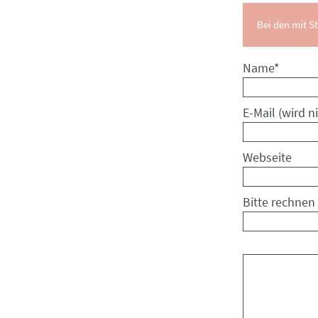
Bei den mit St
Pflichtfeld
Name
*
Pflichtfeld
E-Mail (wird ni
Webseite
Bitte rechnen 
Kommentar