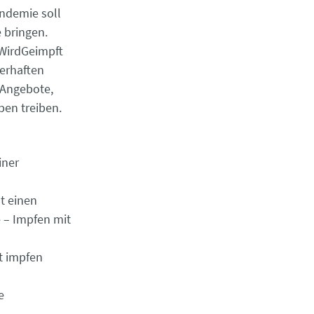
ndemie soll
 bringen.
rWirdGeimpft
erhaften
 Angebote,
ben treiben.
iner
t einen
 – Impfen mit
zt impfen
e