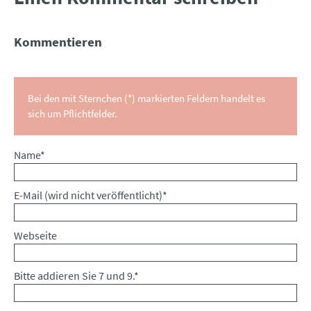
Kommentieren
Bei den mit Sternchen (*) markierten Feldern handelt es
sich um Pflichtfelder.
Pflichtfeld
Name
*
Pflichtfeld
E-Mail (wird nicht veröffentlicht)
*
Webseite
Bitte addieren Sie 7 und 9.
*