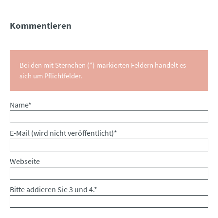
Kommentieren
Bei den mit Sternchen (*) markierten Feldern handelt es
sich um Pflichtfelder.
Pflichtfeld
Name
*
Pflichtfeld
E-Mail (wird nicht veröffentlicht)
*
Webseite
Bitte addieren Sie 3 und 4.
*