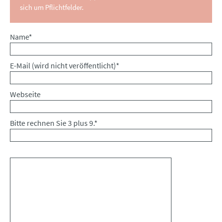
sich um Pflichtfelder.
Pflichtfeld
Name
*
Pflichtfeld
E-Mail (wird nicht veröffentlicht)
*
Webseite
Bitte rechnen Sie 3 plus 9.
*
Kommentar