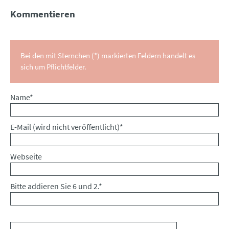
Kommentieren
Bei den mit Sternchen (*) markierten Feldern handelt es
sich um Pflichtfelder.
Pflichtfeld
Name
*
Pflichtfeld
E-Mail (wird nicht veröffentlicht)
*
Webseite
Bitte addieren Sie 6 und 2.
*
Kommentar