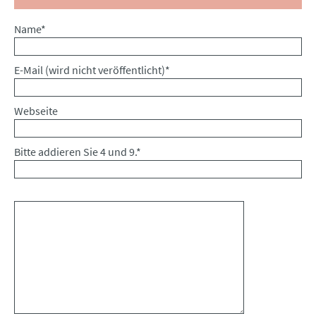
Pflichtfeld
Name
*
Pflichtfeld
E-Mail (wird nicht veröffentlicht)
*
Webseite
Bitte addieren Sie 4 und 9.
*
Kommentar