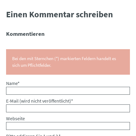
Einen Kommentar schreiben
Kommentieren
Bei den mit Sternchen (*) markierten Feldern handelt es
sich um Pflichtfelder.
Pflichtfeld
Name
*
Pflichtfeld
E-Mail (wird nicht veröffentlicht)
*
Webseite
Bitte addieren Sie 1 und 3.
*