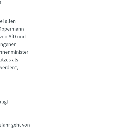
)
ei allen
 Oppermann
 von AfD und
gangenen
Innenminister
tzes als
werden“,
ragt
-
efahr geht von