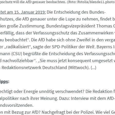
sschutz will die AfD genauer beobachten. (Foto: Fotolia/blende11.photo
htet am 15. Januar 2019:
Die Entscheidung des Bundes-
hutzes, die AfD genauer unter die Lupe zu nehmen, findet b
eien große Zustimmung. Bundestagsvizepräsident Thomas
erfällig, dass der Verfassungsschutz das Zusammenwirken
u beobachtet“. Die AfD habe sich ohne Zweifel in den ver
 „radikalisiert“, sagte der SPD-Politiker der
Welt
. Bayerns 
ann (CSU) begrüßte die Entscheidung des Verfassungsschu
d nachvollziehbar“. „Sie muss jetzt konsequent umgesetzt 
 Redaktionsnetzwerk Deutschland (Mittwoch). (...)
ipps
:
rechtigt oder Energie unnötig verschwendet? Die Redaktion f
olitiker nach ihrer Meinung. Dazu: Interview mit dem AfD
ndsvorsitzenden.
n mit Bezug zur AfD? Nachgefragt bei der Polizei. Wie viel G