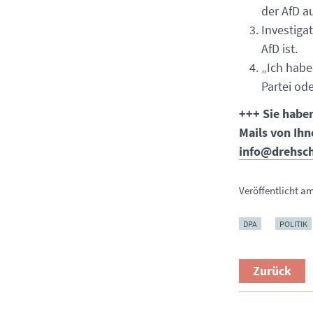
der AfD a
Investiga
AfD ist.
„Ich habe
Partei ode
+++ Sie habe
Mails von Ihn
info@drehsch
Veröffentlicht a
DPA
POLITIK
Zurück