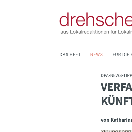
Navigation
DAS HEFT
NEWS
FÜR DIE 
überspringen
DPA-NEWS-TIP
VERFA
:
KÜNFT
von Katharin