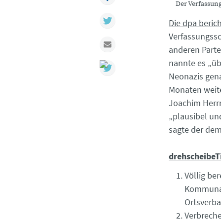
Der Verfassung
Twitter
Die dpa beric
Verfassungssc
Mail
anderen Part
nannte es „üb
Neonazis gena
Monaten weiter
Joachim Herrm
„plausibel un
sagte der dem
drehscheibeT
Völlig be
Kommunalp
Ortsverba
Verbreche