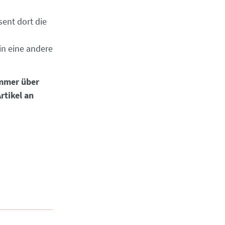
sent dort die
 in eine andere
immer über
rtikel an