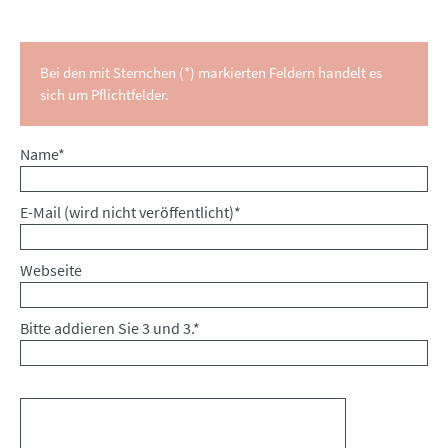
Bei den mit Sternchen (*) markierten Feldern handelt es
sich um Pflichtfelder.
Pflichtfeld
Name
*
Pflichtfeld
E-Mail (wird nicht veröffentlicht)
*
Webseite
Bitte addieren Sie 3 und 3.
*
Kommentar