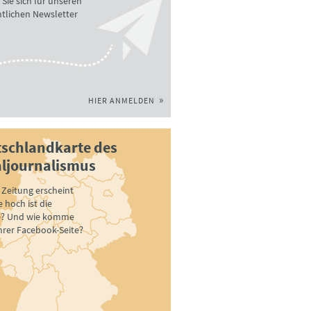
Sie sich für unseren
tlichen Newsletter
HIER ANMELDEN
schlandkarte des
ljournalismus
Zeitung erscheint
 hoch ist die
e? Und wie komme
ihrer Facebook-Seite?