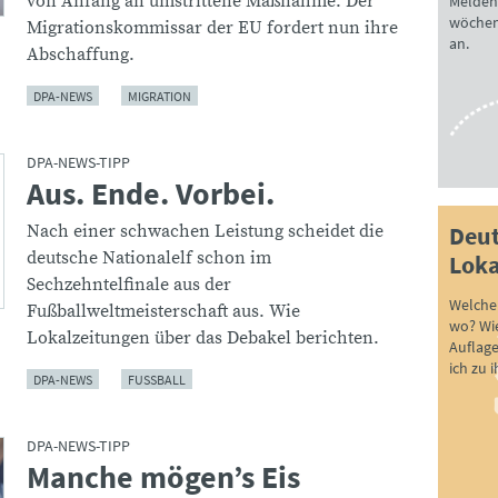
von Anfang an umstrittene Maßnahme. Der
Melden 
wöchen
Migrationskommissar der EU fordert nun ihre
an.
Abschaffung.
DPA-NEWS
MIGRATION
DPA-NEWS-TIPP
Aus. Ende. Vorbei.
:
Deut
Nach einer schwachen Leistung scheidet die
deutsche Nationalelf schon im
Loka
Sechzehntelfinale aus der
Welche 
Fußballweltmeisterschaft aus. Wie
wo? Wie
Lokalzeitungen über das Debakel berichten.
Auflag
ich zu 
DPA-NEWS
FUSSBALL
DPA-NEWS-TIPP
Manche mögen’s Eis
: