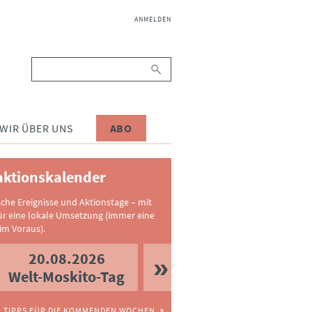
NAVIGATION
ANMELDEN
ÜBERSPRINGEN
Suchbegriffe
WIR ÜBER UNS
ABO
ktionskalender
sche Ereignisse und Aktionstage – mit
ür eine lokale Umsetzung (immer eine
im Voraus).
20.08.2026
Welt-Moskito-Tag
TIPPS FÜR DIE KOMMENDEN WOCHEN