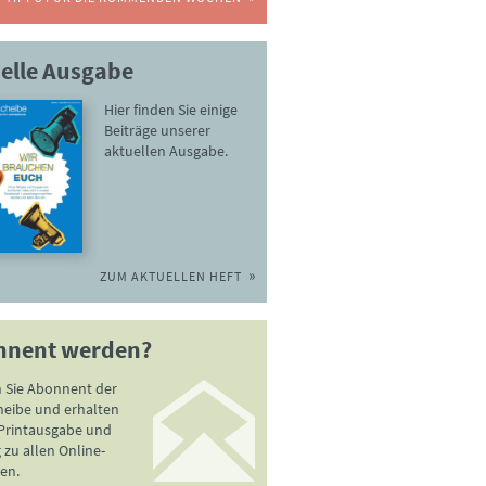
elle Ausgabe
Hier finden Sie einige
Beiträge unserer
aktuellen Ausgabe.
ZUM AKTUELLEN HEFT
nnent werden?
 Sie Abonnent der
heibe und erhalten
 Printausgabe und
zu allen Online-
en.