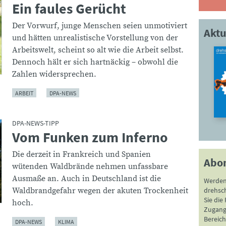
Ein faules Gerücht
:
Der Vorwurf, junge Menschen seien unmotiviert
Aktu
und hätten unrealistische Vorstellung von der
Arbeitswelt, scheint so alt wie die Arbeit selbst.
Dennoch hält er sich hartnäckig – obwohl die
Zahlen widersprechen.
ARBEIT
DPA-NEWS
DPA-NEWS-TIPP
Vom Funken zum Inferno
:
Die derzeit in Frankreich und Spanien
Abo
wütenden Waldbrände nehmen unfassbare
Ausmaße an. Auch in Deutschland ist die
Werden
Waldbrandgefahr wegen der akuten Trockenheit
drehsc
Sie die
hoch.
Zugang 
Bereich
DPA-NEWS
KLIMA