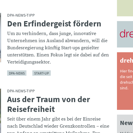
DPA-NEWS-TIPP
Den Erfindergeist fördern
:
Um zu verhindern, dass junge, innovative
Unternehmen ins Ausland abwandern, will die
Bundesregierung künftig Start-ups gezielter
unterstützen. Einen Fokus legt sie dabei auf den
dreh
Verteidigungssektor.
Hier fi
DPA-NEWS
START-UP
die seit
drehsc
sind.
DPA-NEWS-TIPP
Aus der Traum von der
:
Reisefreiheit
Seit über einem Jahr gibt es bei der Einreise
News
nach Deutschlad wieder Grenzkontrollen – eine