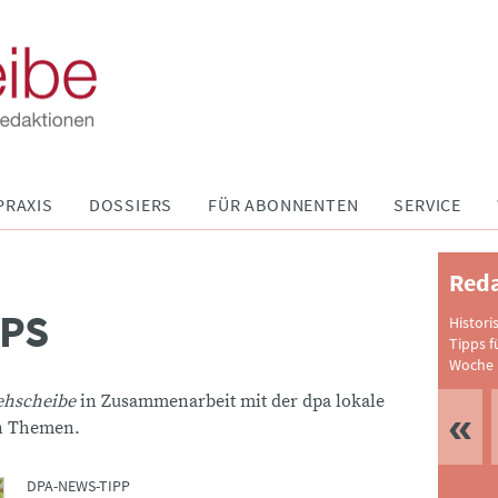
PRAXIS
DOSSIERS
FÜR ABONNENTEN
SERVICE
Reda
PPS
Histori
Tipps f
Woche 
ehscheibe
in Zusammenarbeit mit der dpa lokale
en Themen.
DPA-NEWS-TIPP