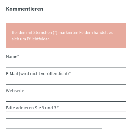
Kommentieren
Bei den mit Sternchen (*) markierten Feldern handelt es
sich um Pflichtfelder.
Pflichtfeld
Name
*
Pflichtfeld
E-Mail (wird nicht veröffentlicht)
*
Webseite
Bitte addieren Sie 9 und 3.
*
Kommentar