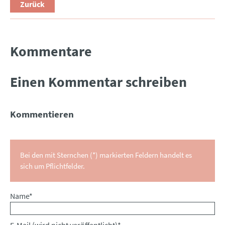
Zurück
Kommentare
Einen Kommentar schreiben
Kommentieren
Bei den mit Sternchen (*) markierten Feldern handelt es
sich um Pflichtfelder.
Pflichtfeld
Name
*
Pflichtfeld
E-Mail (wird nicht veröffentlicht)
*