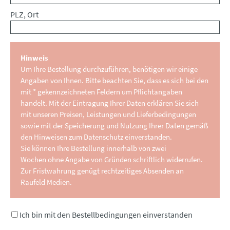
PLZ, Ort
Hinweis
Um Ihre Bestellung durchzuführen, benötigen wir einige
Angaben von Ihnen. Bitte beachten Sie, dass es sich bei den
mit * gekennzeichneten Feldern um Pflichtangaben
handelt. Mit der Eintragung Ihrer Daten erklären Sie sich
mit unseren Preisen, Leistungen und Lieferbedingungen
sowie mit der Speicherung und Nutzung Ihrer Daten gemäß
den Hinweisen zum Datenschutz einverstanden.
Sie können Ihre Bestellung innerhalb von zwei
Wochen ohne Angabe von Gründen schriftlich widerrufen.
Zur Fristwahrung genügt rechtzeitiges Absenden an
Raufeld Medien.
Ich bin mit den Bestellbedingungen einverstanden