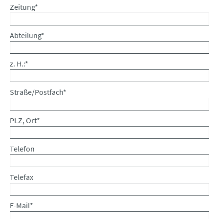
Pflichtfeld
Zeitung
*
Pflichtfeld
Abteilung
*
Pflichtfeld
z. H.:
*
Pflichtfeld
Straße/Postfach
*
Pflichtfeld
PLZ, Ort
*
Telefon
Telefax
Pflichtfeld
E-Mail
*