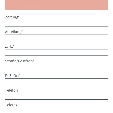
Pflichtfeld
Zeitung
*
Pflichtfeld
Abteilung
*
Pflichtfeld
z. H.:
*
Pflichtfeld
Straße/Postfach
*
Pflichtfeld
PLZ, Ort
*
Telefon
Telefax