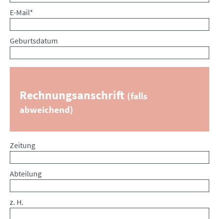
Pflichtfeld
E-Mail
*
Geburtsdatum
Rechnungsanschrift
(falls
abweichend)
Zeitung
Abteilung
z. H.