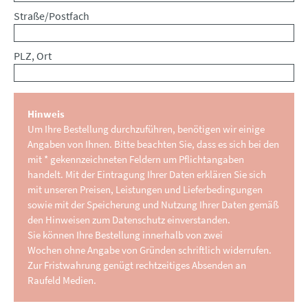
Straße/Postfach
PLZ, Ort
Hinweis
Um Ihre Bestellung durchzuführen, benötigen wir einige
Angaben von Ihnen. Bitte beachten Sie, dass es sich bei den
mit * gekennzeichneten Feldern um Pflichtangaben
handelt. Mit der Eintragung Ihrer Daten erklären Sie sich
mit unseren Preisen, Leistungen und Lieferbedingungen
sowie mit der Speicherung und Nutzung Ihrer Daten gemäß
den Hinweisen zum Datenschutz einverstanden.
Sie können Ihre Bestellung innerhalb von zwei
Wochen ohne Angabe von Gründen schriftlich widerrufen.
Zur Fristwahrung genügt rechtzeitiges Absenden an
Raufeld Medien.