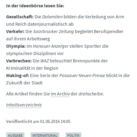
In der Ideenbörse lesen Sie:
Gesellschaft:
Die
Dolomiten
bilden die Verteilung von Arm
und Reich datenjournalistisch ab
Verkehr:
Die
Saarbrücker Zeitung
begleitet Berufspendler
auf ihrem Arbeitsweg
Olympia:
Im
Hanauer Anzeiger
stellen Sportler die
olympischen Disziplinen vor
Verbrechen:
Die
WAZ
beleuchtet Brennpunkte der
Kriminalität in der Region
Making-of:
Eine Serie der
Passauer Neuen Presse
blickt in die
Zukunft der Stadt
Alle Artikel finden Sie
im Archiv
der
drehscheibe
.
Inhaltsverzeichnis
Veröffentlicht am
01.06.2016 14:05
AUSGABE
INTERNATIONAL
POLITIK