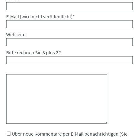
Pflichtfeld
E-Mail (wird nicht veröffentlicht)
*
Webseite
Bitte rechnen Sie 3 plus 2.
*
Kommentar
Über neue Kommentare per E-Mail benachrichtigen (Sie