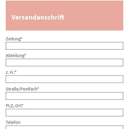
Versandanschrift
Pflichtfeld
Zeitung
*
Pflichtfeld
Abteilung
*
Pflichtfeld
z. H.:
*
Pflichtfeld
Straße/Postfach
*
Pflichtfeld
PLZ, Ort
*
Telefon