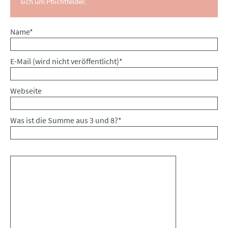
sich um Pflichtfelder.
Pflichtfeld
Name
*
Pflichtfeld
E-Mail (wird nicht veröffentlicht)
*
Webseite
Was ist die Summe aus 3 und 8?
*
Kommentar