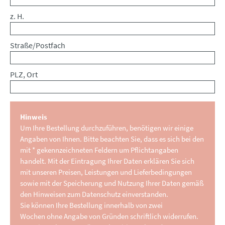
z. H.
Straße/Postfach
PLZ, Ort
Hinweis
Um Ihre Bestellung durchzuführen, benötigen wir einige
Angaben von Ihnen. Bitte beachten Sie, dass es sich bei den
mit * gekennzeichneten Feldern um Pflichtangaben
handelt. Mit der Eintragung Ihrer Daten erklären Sie sich
mit unseren Preisen, Leistungen und Lieferbedingungen
sowie mit der Speicherung und Nutzung Ihrer Daten gemäß
den Hinweisen zum Datenschutz einverstanden.
Sie können Ihre Bestellung innerhalb von zwei
Wochen ohne Angabe von Gründen schriftlich widerrufen.