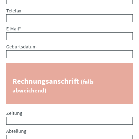
Telefax
Pflichtfeld
E-Mail
*
Geburtsdatum
Rechnungsanschrift
(falls
abweichend)
Zeitung
Abteilung