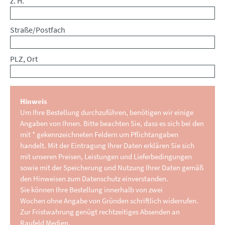
z. H.
Straße/Postfach
PLZ, Ort
Hinweis
Um Ihre Bestellung durchzuführen, benötigen wir einige
Angaben von Ihnen. Bitte beachten Sie, dass es sich bei den
mit * gekennzeichneten Feldern um Pflichtangaben
handelt. Mit der Eintragung Ihrer Daten erklären Sie sich
mit unseren Preisen, Leistungen und Lieferbedingungen
sowie mit der Speicherung und Nutzung Ihrer Daten gemäß
den Hinweisen zum Datenschutz einverstanden.
Sie können Ihre Bestellung innerhalb von zwei
Wochen ohne Angabe von Gründen schriftlich widerrufen.
Zur Fristwahrung genügt rechtzeitiges Absenden an
Raufeld Medien.