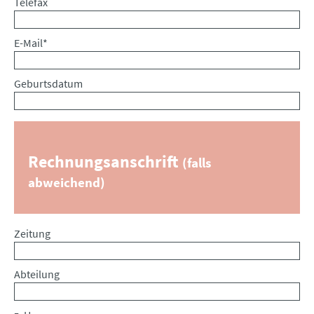
Telefax
Pflichtfeld
E-Mail
*
Geburtsdatum
Rechnungsanschrift
(falls
abweichend)
Zeitung
Abteilung