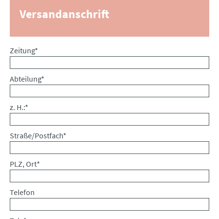
Versandanschrift
Pflichtfeld
Zeitung
*
Pflichtfeld
Abteilung
*
Pflichtfeld
z. H.:
*
Pflichtfeld
Straße/Postfach
*
Pflichtfeld
PLZ, Ort
*
Telefon