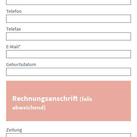
Telefon
Telefax
Pflichtfeld
E-Mail
*
Geburtsdatum
Rechnungsanschrift
(falls
abweichend)
Zeitung