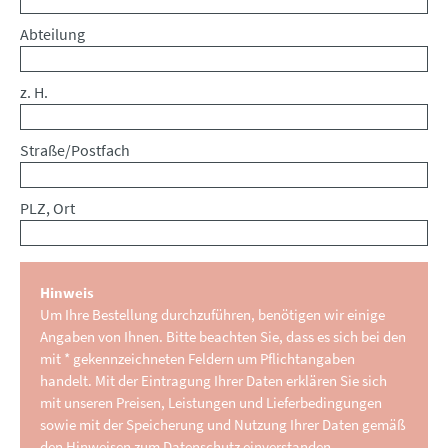
Abteilung
z. H.
Straße/Postfach
PLZ, Ort
Hinweis
Um Ihre Bestellung durchzuführen, benötigen wir einige
Angaben von Ihnen. Bitte beachten Sie, dass es sich bei den
mit * gekennzeichneten Feldern um Pflichtangaben
handelt. Mit der Eintragung Ihrer Daten erklären Sie sich
mit unseren Preisen, Leistungen und Lieferbedingungen
sowie mit der Speicherung und Nutzung Ihrer Daten gemäß
den Hinweisen zum Datenschutz einverstanden.