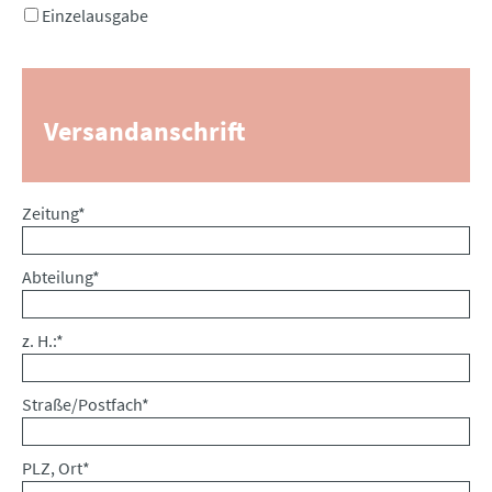
Einzelausgabe
Versandanschrift
Pflichtfeld
Zeitung
*
Pflichtfeld
Abteilung
*
Pflichtfeld
z. H.:
*
Pflichtfeld
Straße/Postfach
*
Pflichtfeld
PLZ, Ort
*