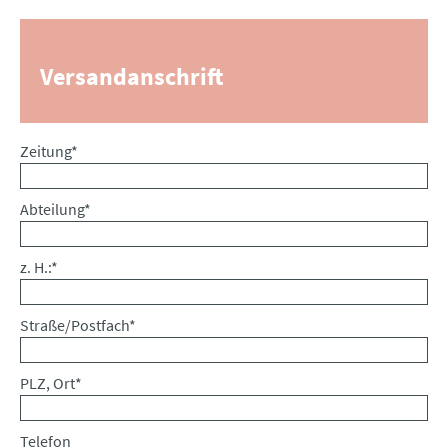
Versandanschrift
Pflichtfeld
Zeitung
*
Pflichtfeld
Abteilung
*
Pflichtfeld
z. H.:
*
Pflichtfeld
Straße/Postfach
*
Pflichtfeld
PLZ, Ort
*
Telefon