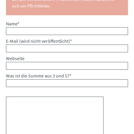
sich um Pflichtfelder.
Pflichtfeld
Name
*
Pflichtfeld
E-Mail (wird nicht veröffentlicht)
*
Webseite
Was ist die Summe aus 3 und 5?
*
Kommentar