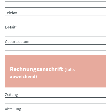
Telefax
Pflichtfeld
E-Mail
*
Geburtsdatum
Rechnungsanschrift
(falls
abweichend)
Zeitung
Abteilung