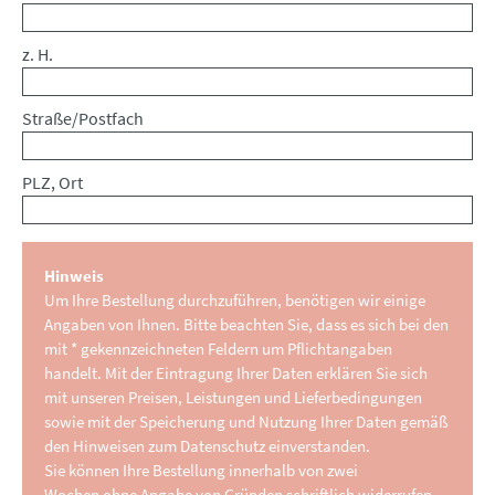
z. H.
Straße/Postfach
PLZ, Ort
Hinweis
Um Ihre Bestellung durchzuführen, benötigen wir einige
Angaben von Ihnen. Bitte beachten Sie, dass es sich bei den
mit * gekennzeichneten Feldern um Pflichtangaben
handelt. Mit der Eintragung Ihrer Daten erklären Sie sich
mit unseren Preisen, Leistungen und Lieferbedingungen
sowie mit der Speicherung und Nutzung Ihrer Daten gemäß
den Hinweisen zum Datenschutz einverstanden.
Sie können Ihre Bestellung innerhalb von zwei
Wochen ohne Angabe von Gründen schriftlich widerrufen.