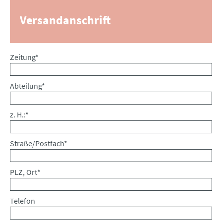
Versandanschrift
Pflichtfeld
Zeitung
*
Pflichtfeld
Abteilung
*
Pflichtfeld
z. H.:
*
Pflichtfeld
Straße/Postfach
*
Pflichtfeld
PLZ, Ort
*
Telefon