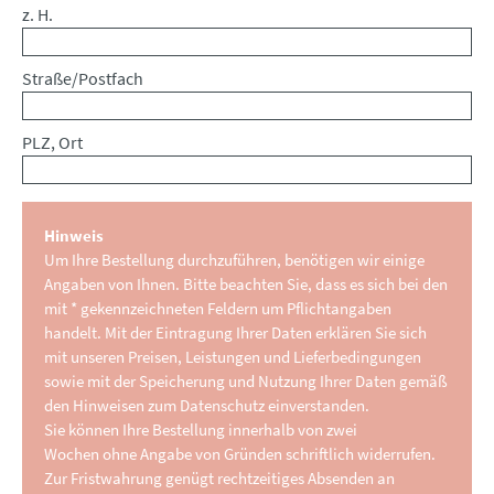
z. H.
Straße/Postfach
PLZ, Ort
Hinweis
Um Ihre Bestellung durchzuführen, benötigen wir einige
Angaben von Ihnen. Bitte beachten Sie, dass es sich bei den
mit * gekennzeichneten Feldern um Pflichtangaben
handelt. Mit der Eintragung Ihrer Daten erklären Sie sich
mit unseren Preisen, Leistungen und Lieferbedingungen
sowie mit der Speicherung und Nutzung Ihrer Daten gemäß
den Hinweisen zum Datenschutz einverstanden.
Sie können Ihre Bestellung innerhalb von zwei
Wochen ohne Angabe von Gründen schriftlich widerrufen.
Zur Fristwahrung genügt rechtzeitiges Absenden an