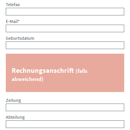
Telefax
Pflichtfeld
E-Mail
*
Geburtsdatum
Rechnungsanschrift
(falls
abweichend)
Zeitung
Abteilung