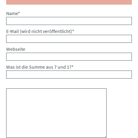
Pflichtfeld
Name
*
Pflichtfeld
E-Mail (wird nicht veröffentlicht)
*
Webseite
Was ist die Summe aus 7 und 1?
*
Kommentar