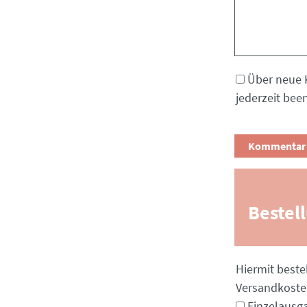
Über neue 
jederzeit bee
Bestel
Pflichtfeld
Hiermit beste
Versandkost
Einzelausg