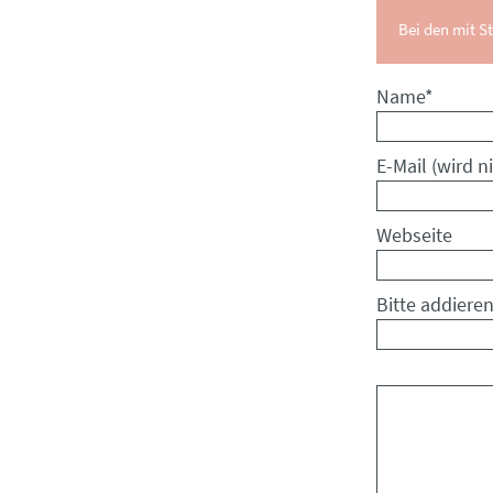
Bei den mit St
Pflichtfeld
Name
*
Pflichtfeld
E-Mail (wird ni
Webseite
Bitte addieren
Kommentar