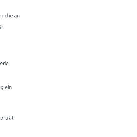
ranche an
it
erie
ng
ein
orträt