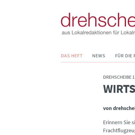
Navigation
DAS HEFT
NEWS
FÜR DIE 
überspringen
DREHSCHEIBE 1
WIRTS
:
von drehsche
Erinnern Sie s
Frachtflugzeu