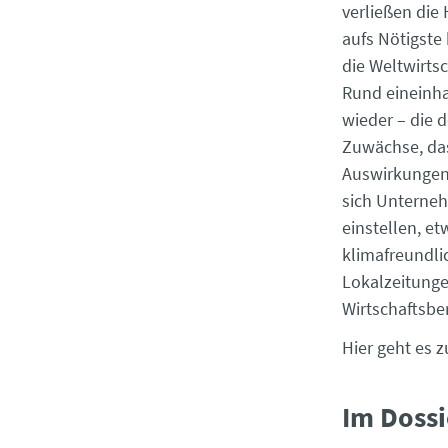
verließen die
aufs Nötigste
die Weltwirts
Rund eineinh
wieder – die
Zuwächse, das
Auswirkungen 
sich Unterne
einstellen, e
klimafreundli
Lokalzeitunge
Wirtschaftsber
Hier geht es 
Im Dossi