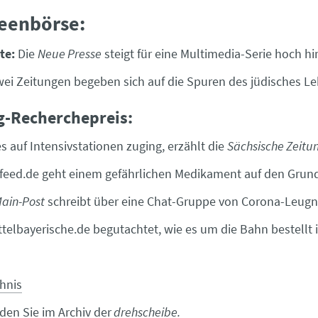
deenbörse:
te:
Die
Neue Presse
steigt für eine Multimedia-Serie hoch h
ei Zeitungen begeben sich auf die Spuren des jüdisches L
-Recherchepreis:
s auf Intensivstationen zuging, erzählt die
Sächsische Zeitu
feed.de geht einem gefährlichen Medikament auf den Grun
ain-Post
schreibt über eine Chat-Gruppe von Corona-Leug
telbayerische.de begutachtet, wie es um die Bahn bestellt i
chnis
inden Sie im
Archiv
der
drehscheibe.