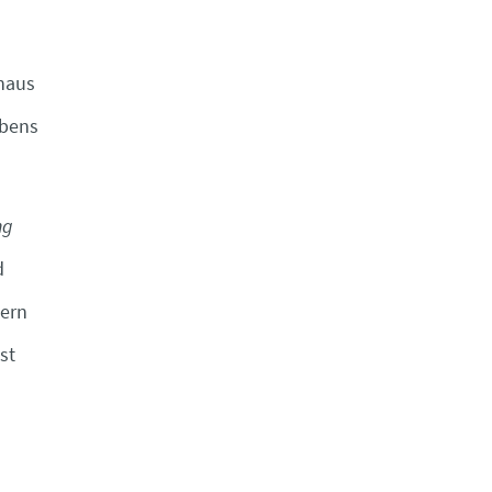
inaus
ebens
ng
d
nern
st