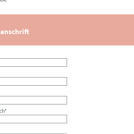
anschrift
ch
*