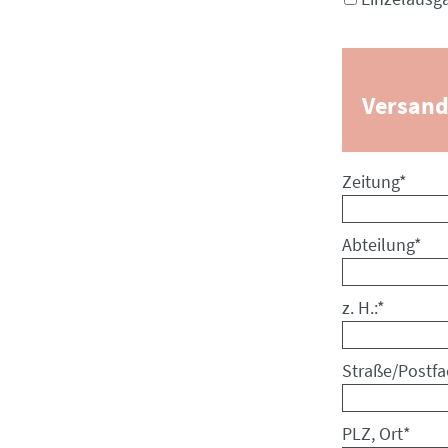
Versand
Pflichtfeld
Zeitung
*
Pflichtfeld
Abteilung
*
Pflichtfeld
z. H.:
*
Pflichtfeld
Straße/Postfa
Pflichtfeld
PLZ, Ort
*