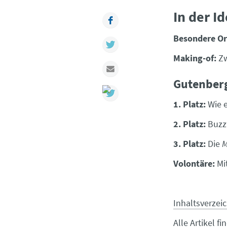
In der I
Facebook
Besondere Or
Twitter
Making-of:
Zw
Mail
Gutenberg
1. Platz:
Wie e
2. Platz:
Buzz
3. Platz:
Die
M
Volontäre:
Mit
Inhaltsverzei
Alle Artikel f