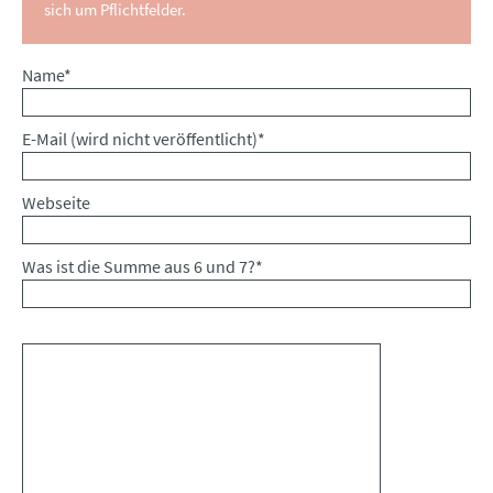
sich um Pflichtfelder.
Pflichtfeld
Name
*
Pflichtfeld
E-Mail (wird nicht veröffentlicht)
*
Webseite
Was ist die Summe aus 6 und 7?
*
Kommentar