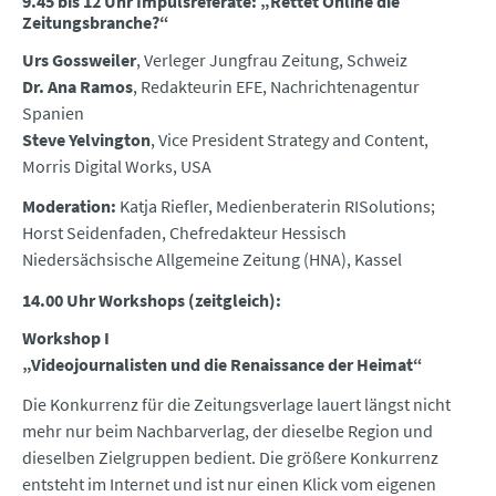
9.45 bis 12 Uhr Impulsreferate: „Rettet Online die
Zeitungsbranche?“
Urs Gossweiler
, Verleger Jungfrau Zeitung, Schweiz
Dr. Ana Ramos
, Redakteurin EFE, Nachrichtenagentur
Spanien
Steve Yelvington
, Vice President Strategy and Content,
Morris Digital Works, USA
Moderation:
Katja Riefler, Medienberaterin RISolutions;
Horst Seidenfaden, Chefredakteur Hessisch
Niedersächsische Allgemeine Zeitung (HNA), Kassel
14.00 Uhr Workshops (zeitgleich):
Workshop I
„Videojournalisten und die Renaissance der Heimat“
Die Konkurrenz für die Zeitungsverlage lauert längst nicht
mehr nur beim Nachbarverlag, der dieselbe Region und
dieselben Zielgruppen bedient. Die größere Konkurrenz
entsteht im Internet und ist nur einen Klick vom eigenen