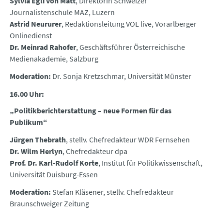
Sylvia Egli von Matt
, Direktorin Schweizer
Journalistenschule MAZ, Luzern
Astrid Neururer
, Redaktionsleitung VOL live, Vorarlberger
Onlinedienst
Dr. Meinrad Rahofer
, Geschäftsführer Österreichische
Medienakademie, Salzburg
Moderation:
Dr. Sonja Kretzschmar, Universität Münster
16.00 Uhr:
„Politikberichterstattung – neue Formen für das
Publikum“
Jürgen Thebrath
, stellv. Chefredakteur WDR Fernsehen
Dr. Wilm Herlyn
, Chefredakteur dpa
Prof. Dr. Karl-Rudolf Korte
, Institut für Politikwissenschaft,
Universität Duisburg-Essen
Moderation:
Stefan Kläsener, stellv. Chefredakteur
Braunschweiger Zeitung