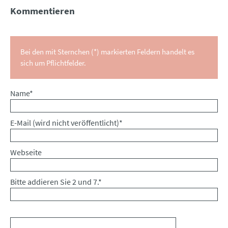
Kommentieren
Bei den mit Sternchen (*) markierten Feldern handelt es
sich um Pflichtfelder.
Pflichtfeld
Name
*
Pflichtfeld
E-Mail (wird nicht veröffentlicht)
*
Webseite
Bitte addieren Sie 2 und 7.
*
Kommentar