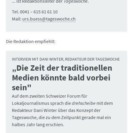
... ist Redaktionsleiter der
Tageswoche
.
Tel. 0041 – 615 61 61 10
Mail:
urs.buess@tageswoche.ch
Die Redaktion empfiehlt:
INTERVIEW MIT DANI WINTER, REDAKTEUR DER TAGESWOCHE
„Die Zeit der traditionellen
:
Medien könnte bald vorbei
sein"
Auf dem zweiten Schweizer Forum für
Lokaljournalismus sprach die
drehscheibe
mit dem
Redakteur Dani Winter über das Konzept der
Tageswoche, die zu dem Zeitpunkt gerade mal ein
halbes Jahr lang erschien.