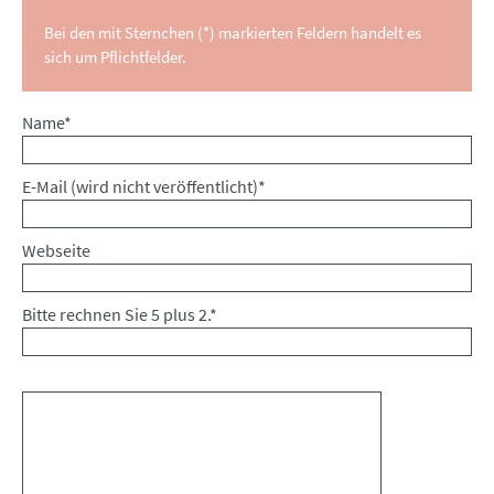
Bei den mit Sternchen (*) markierten Feldern handelt es
sich um Pflichtfelder.
Pflichtfeld
Name
*
Pflichtfeld
E-Mail (wird nicht veröffentlicht)
*
Webseite
Bitte rechnen Sie 5 plus 2.
*
Kommentar