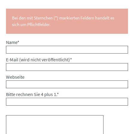
Bei den mit Sternchen (*) markierten Feldern handelt es
sich um Pflichtfelder.
Pflichtfeld
Name
*
Pflichtfeld
E-Mail (wird nicht veröffentlicht)
*
Webseite
Bitte rechnen Sie 4 plus 1.
*
Kommentar