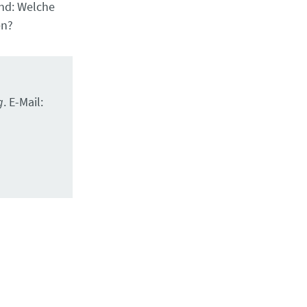
nd: Welche
en?
g
. E-Mail: