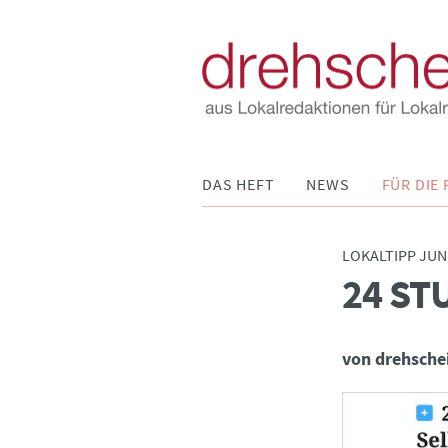
Navigation
DAS HEFT
NEWS
FÜR DIE 
überspringen
LOKALTIPP JUN
24 ST
:
von drehsche