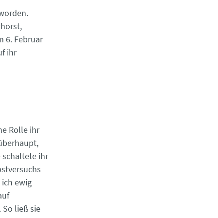
eworden.
horst,
m 6. Februar
f ihr
e Rolle ihr
 überhaupt,
 schaltete ihr
bstversuchs
 ich ewig
auf
So ließ sie