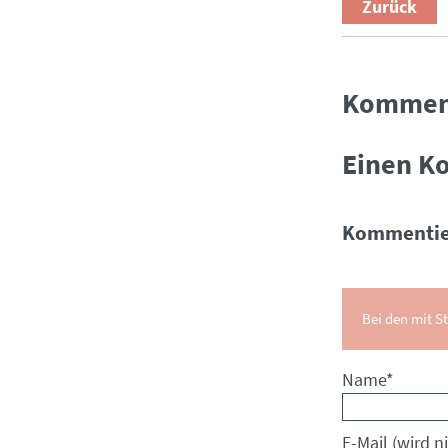
Zurück
Kommen
Einen K
Kommentie
Bei den mit St
Pflichtfeld
Name
*
Pflichtfeld
E-Mail (wird ni