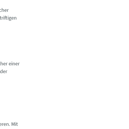
cher
riftigen
her einer
 der
eren. Mit