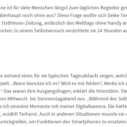
e ist für viele Menschen längst zum täglichen Begleiter g
erhaupt noch ohne aus? Diese Frage wollte sich Deike Ter
r Ostfriesen-Zeitung, anlässlich des Welttags ohne Handy a
orten: In einem Selbstversuch verzichtete sie 24 Stunden au
e anhand eines für sie typischen Tagesablaufs zeigen, welch
pielt. „Wann benutze ich es? Wird es mir fehlen?, Merke ich
“: Das waren ihre Ausgangsfragen, erklärt die Volontärin. Sie
von Mittwoch- bis Donnerstagabend aus. „Während des Sel
 ich einzelne Momente mit meiner Digitalkamera. Die hatte
, erzählt Terhorst. Auch in anderen Situationen musste sie 
zurückgreifen, um Funktionen des Smartphones zu ersetzen. 