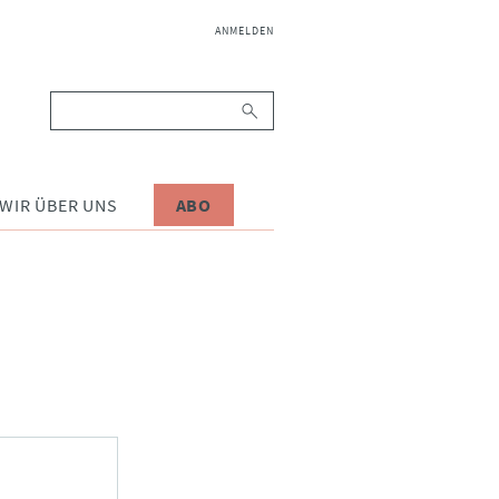
NAVIGATION
ANMELDEN
ÜBERSPRINGEN
Suchbegriffe
WIR ÜBER UNS
ABO