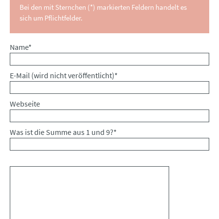
Bei den mit Sternchen (*) markierten Feldern handelt es
sich um Pflichtfelder.
Pflichtfeld
Name
*
Pflichtfeld
E-Mail (wird nicht veröffentlicht)
*
Webseite
Was ist die Summe aus 1 und 9?
*
Kommentar