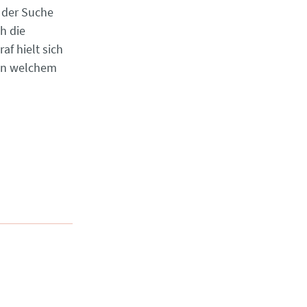
 der Suche
h die
f hielt sich
 in welchem