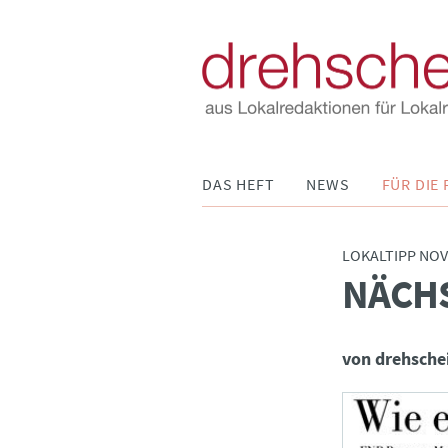
Navigation
DAS HEFT
NEWS
FÜR DIE 
überspringen
LOKALTIPP NO
NÄCHS
:
von drehsche