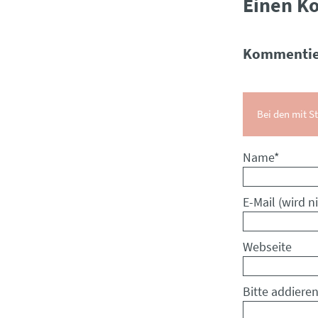
Einen K
Kommentie
Bei den mit St
Pflichtfeld
Name
*
Pflichtfeld
E-Mail (wird ni
Webseite
Bitte addieren