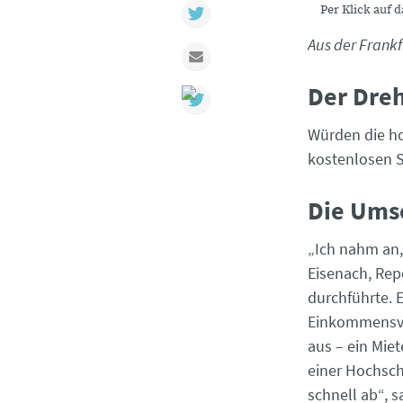
Twitter
Per Klick auf 
Aus der Frank
Mail
Der Dreh
Würden die ho
kostenlosen S
Die Ums
„Ich nahm an,
Eisenach, Rep
durchführte. 
Einkommensver
aus – ein Miet
einer Hochsch
schnell ab“, s