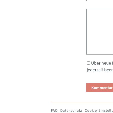
Kommentar
Über neue 
jederzeit bee
Navigation
FAQ
Datenschutz
Cookie-Einstell