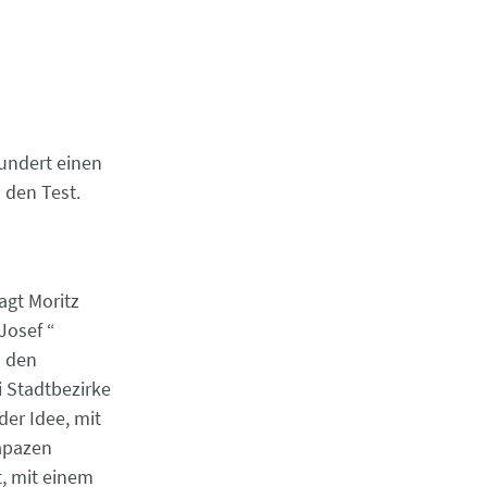
undert einen
 den Test.
agt Moritz
Josef “
u den
 Stadtbezirke
der Idee, mit
apazen
t, mit einem