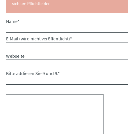
sich um Pflichtfelder.
Pflichtfeld
Name
*
Pflichtfeld
E-Mail (wird nicht veröffentlicht)
*
Webseite
Bitte addieren Sie 9 und 9.
*
Kommentar