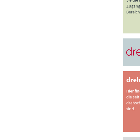
Sie die
Zugang 
Bereich
dreh
Hier fi
die seit
drehsc
sind.