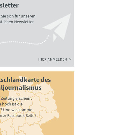
letter
Sie sich für unseren
tlichen Newsletter
HIER ANMELDEN
schlandkarte des
ljournalismus
Zeitung erscheint
 hoch ist die
e? Und wie komme
ihrer Facebook-Seite?