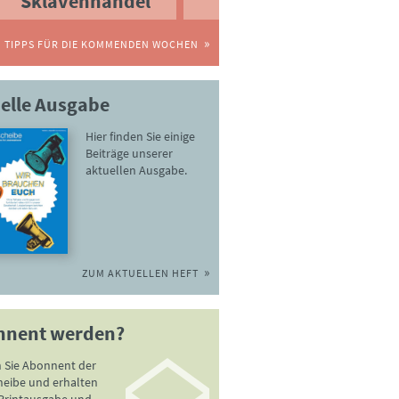
Sklavenhandel
TIPPS FÜR DIE KOMMENDEN WOCHEN
elle Ausgabe
Hier finden Sie einige
Beiträge unserer
aktuellen Ausgabe.
ZUM AKTUELLEN HEFT
nnent werden?
 Sie Abonnent der
heibe und erhalten