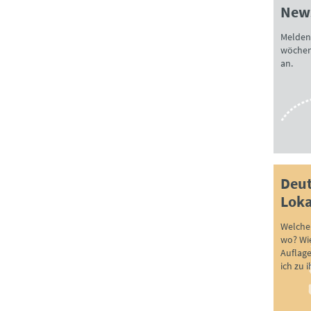
News
Melden 
wöchen
an.
Deut
Loka
Welche 
wo? Wie
Auflag
ich zu 