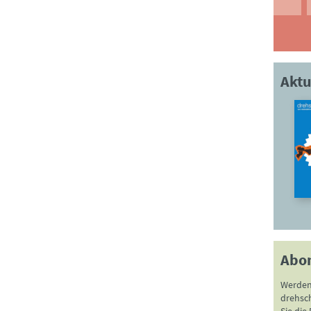
Aktu
Abo
Werden
drehsc