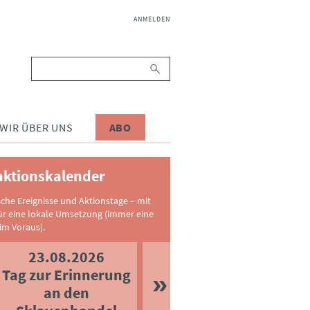
NAVIGATION
ANMELDEN
ÜBERSPRINGEN
Suchbegriffe
WIR ÜBER UNS
ABO
ktionskalender
sche Ereignisse und Aktionstage – mit
ür eine lokale Umsetzung (immer eine
im Voraus).
23.08.2026
Tag zur Erinnerung
an den