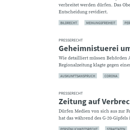
verbreitet werden dürfen. Das Obe
Entscheidung revidiert.
BILDRECHT
MEINUNGSFREIHEIT
PE
PRESSERECHT
Geheimnistuerei um
:
Wie detailliert müssen Behörden A
Regionalzeitung klagte gegen ein
AUSKUNFTSANSPRUCH
CORONA
PRESSERECHT
Zeitung auf Verbre
:
Dürfen Medien von sich aus zur F
hat das während des G-20-Gipfels
PERSÖNLICHKEITSRECHT
STRAFTATEN