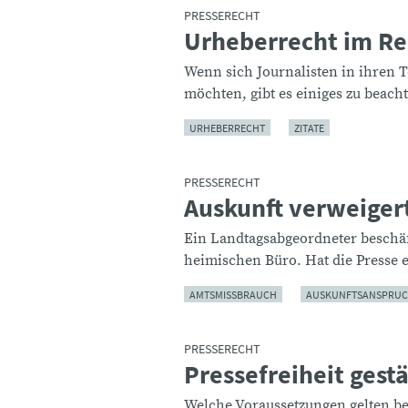
PRESSERECHT
Urheberrecht im Re
:
Wenn sich Journalisten in ihren T
möchten, gibt es einiges zu beach
URHEBERRECHT
ZITATE
PRESSERECHT
Auskunft verweiger
:
Ein Landtagsabgeordneter beschäft
heimischen Büro. Hat die Presse 
AMTSMISSBRAUCH
AUSKUNFTSANSPRU
PRESSERECHT
Pressefreiheit gest
:
Welche Voraussetzungen gelten be