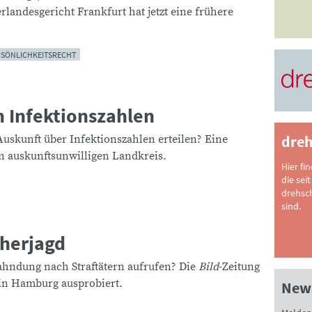
rlandesgericht Frankfurt hat jetzt eine frühere
RSÖNLICHKEITSRECHT
 Infektionszahlen
dreh
uskunft über Infektionszahlen erteilen? Eine
en auskunftsunwilligen Landkreis.
Hier fi
die seit
drehsc
sind.
cherjagd
ahndung nach Straftätern aufrufen? Die
Bild
-Zeitung
 in Hamburg ausprobiert.
News