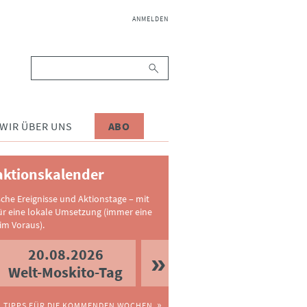
NAVIGATION
ANMELDEN
ÜBERSPRINGEN
Suchbegriffe
WIR ÜBER UNS
ABO
ktionskalender
sche Ereignisse und Aktionstage – mit
ür eine lokale Umsetzung (immer eine
im Voraus).
20.08.2026
Welt-Moskito-Tag
TIPPS FÜR DIE KOMMENDEN WOCHEN