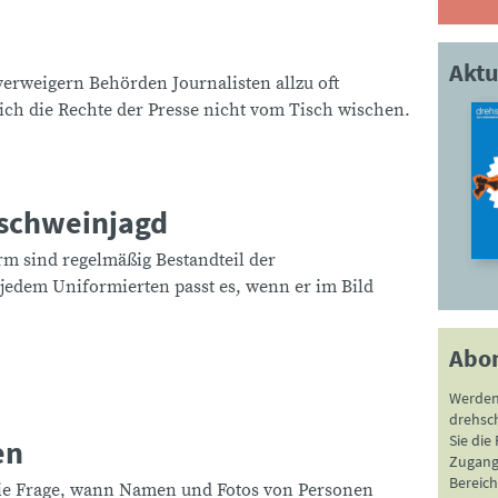
Aktu
verweigern Behörden Journalisten allzu oft
sich die Rechte der Presse nicht vom Tisch wischen.
dschweinjagd
rm sind regelmäßig Bestandteil der
 jedem Uniformierten passt es, wenn er im Bild
Abo
Werden
drehsc
Sie die
en
Zugang 
Bereich
 die Frage, wann Namen und Fotos von Personen