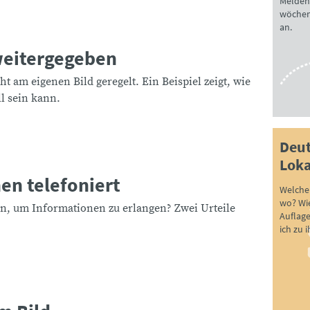
Melden 
wöchen
an.
weitergegeben
t am eigenen Bild geregelt. Ein Beispiel zeigt, wie
l sein kann.
Deut
Loka
en telefoniert
Welche 
wo? Wie
en, um Informationen zu erlangen? Zwei Urteile
Auflag
ich zu 