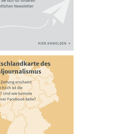
Sie sich für unseren
tlichen Newsletter
HIER ANMELDEN
schlandkarte des
ljournalismus
Zeitung erscheint
 hoch ist die
e? Und wie komme
ihrer Facebook-Seite?