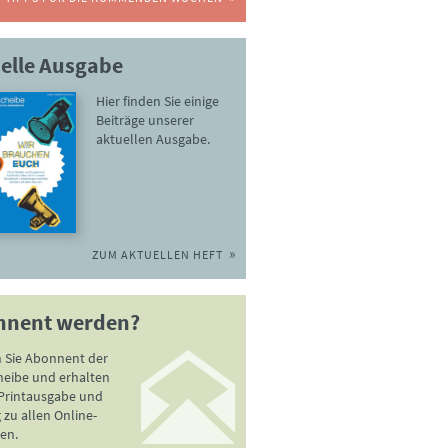
elle Ausgabe
Hier finden Sie einige
Beiträge unserer
aktuellen Ausgabe.
ZUM AKTUELLEN HEFT
nnent werden?
 Sie Abonnent der
heibe und erhalten
 Printausgabe und
zu allen Online-
en.