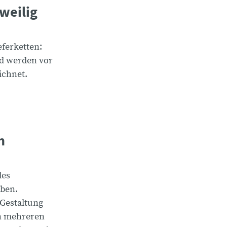
weilig
eferketten:
rd werden vor
ichnet.
n
des
eben.
 Gestaltung
in mehreren