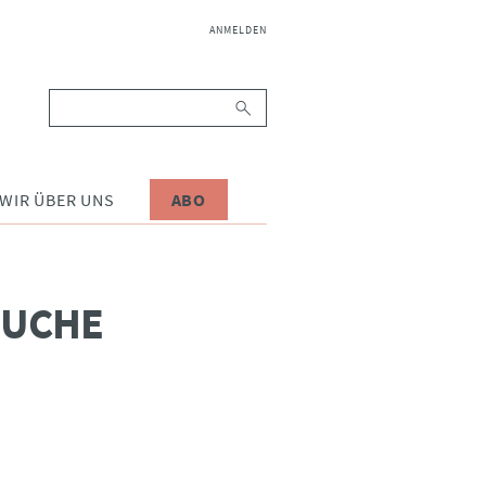
NAVIGATION
ANMELDEN
ÜBERSPRINGEN
Suchbegriffe
WIR ÜBER UNS
ABO
SUCHE