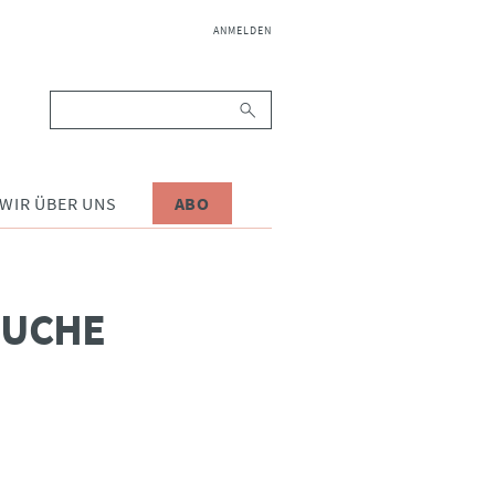
NAVIGATION
ANMELDEN
ÜBERSPRINGEN
Suchbegriffe
WIR ÜBER UNS
ABO
SUCHE