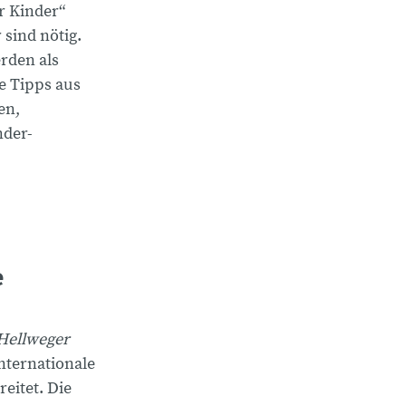
r Kinder“
 sind nötig.
rden als
e Tipps aus
en,
nder-
e
Hellweger
internationale
reitet. Die