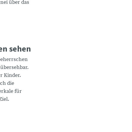
nei über das
en sehen
beherrschen
nübersehbar.
r Kinder.
ch die
rkale für
iel.