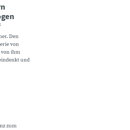
rn
ogen
“
gner. Den
Serie von
n von ihm
neindenkt und
enz zum