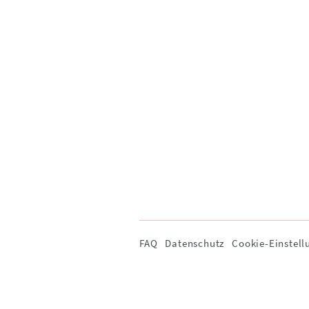
Navigation
FAQ
Datenschutz
Cookie-Einstell
überspringen