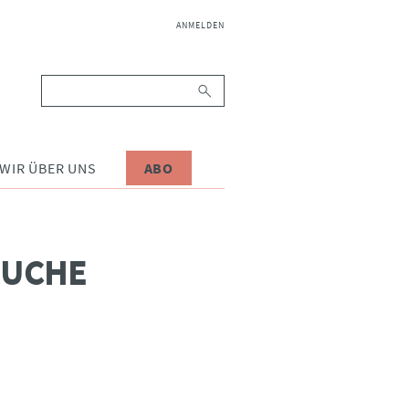
NAVIGATION
ANMELDEN
ÜBERSPRINGEN
Suchbegriffe
WIR ÜBER UNS
ABO
SUCHE