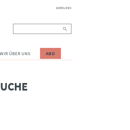
NAVIGATION
ANMELDEN
ÜBERSPRINGEN
Suchbegriffe
WIR ÜBER UNS
ABO
SUCHE