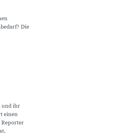
hen
bedarf? Die
m
 und ihr
t einen
n Reporter
st.