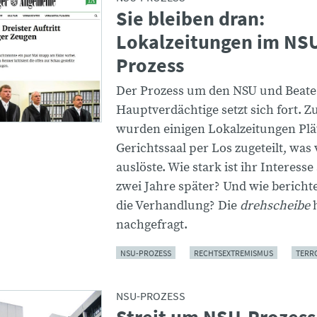
Sie bleiben dran:
Lokalzeitungen im NS
Prozess
Der Prozess um den NSU und Beate
Hauptverdächtige setzt sich fort. Z
wurden einigen Lokalzeitungen Plä
Gerichtssaal per Los zugeteilt, was v
auslöste. Wie stark ist ihr Interess
zwei Jahre später? Und wie bericht
die Verhandlung? Die
drehscheibe
h
nachgefragt.
NSU-PROZESS
RECHTSEXTREMISMUS
TERR
NSU-PROZESS