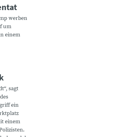
entat
ump werben
pf um
an einem
k
t“, sagt
 des
riff ein
rktplatz
it einem
olizisten.