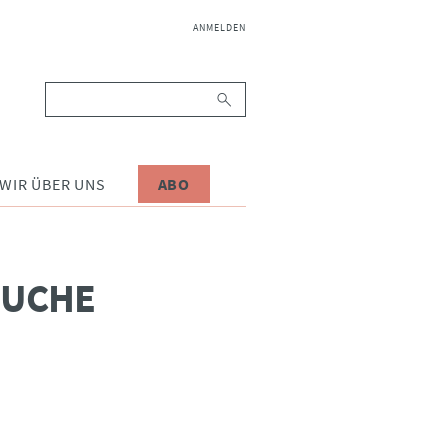
NAVIGATION
ANMELDEN
ÜBERSPRINGEN
Suchbegriffe
WIR ÜBER UNS
ABO
SUCHE