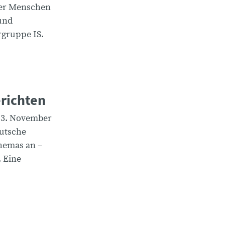
ier Menschen
und
rgruppe IS.
richten
13. November
eutsche
hemas an –
. Eine