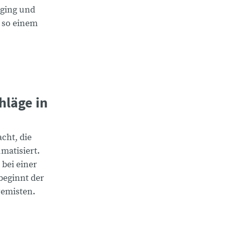
mging und
n so einem
hläge in
cht, die
matisiert.
 bei einer
beginnt der
remisten.