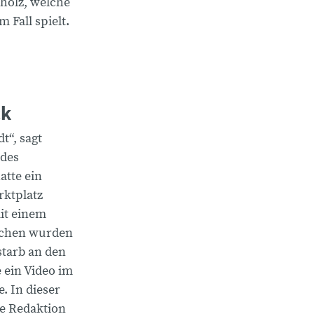
olz, welche
 Fall spielt.
ck
t“, sagt
 des
atte ein
rktplatz
it einem
schen wurden
 starb an den
e ein Video im
e. In dieser
ie Redaktion