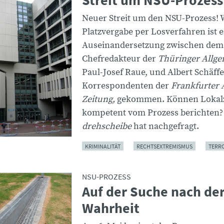
Streit um NSU-Prozess
Neuer Streit um den NSU-Prozess! 
Platzvergabe per Losverfahren ist e
Auseinandersetzung zwischen dem
Chefredakteur der
Thüringer Allge
Paul-Josef Raue, und Albert Schäff
Korrespondenten der
Frankfurter 
Zeitung,
gekommen. Können Lokal
kompetent vom Prozess berichten?
drehscheibe
hat nachgefragt.
KRIMINALITÄT
RECHTSEXTREMISMUS
TERR
NSU-PROZESS
Auf der Suche nach de
Wahrheit