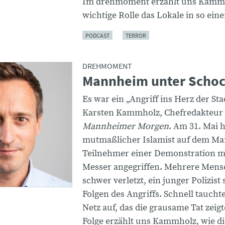
Im drehmoment erzählt uns Kammh
wichtige Rolle das Lokale in so einem
PODCAST
TERROR
DREHMOMENT
Mannheim unter Scho
Es war ein „Angriff ins Herz der Stad
Karsten Kammholz, Chefredakteur
Mannheimer Morgen
. Am 31. Mai h
mutmaßlicher Islamist auf dem Ma
Teilnehmer einer Demonstration m
Messer angegriffen. Mehrere Men
schwer verletzt, ein junger Polizist
Folgen des Angriffs. Schnell taucht
Netz auf, das die grausame Tat zeigt
Folge erzählt uns Kammholz, wie d