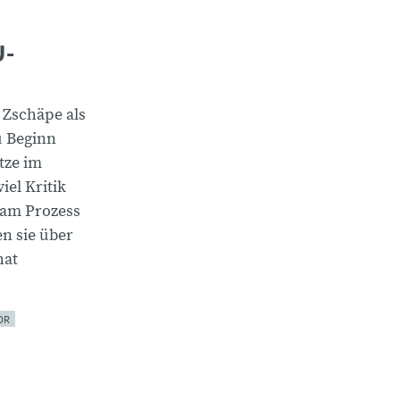
U-
 Zschäpe als
u Beginn
tze im
iel Kritik
e am Prozess
en sie über
at
OR