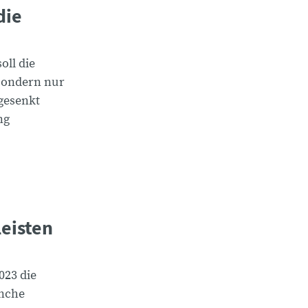
die
oll die
 sondern nur
gesenkt
ng
eisten
023 die
anche