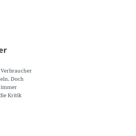
er
n Verbraucher
teln. Doch
n immer
ie Kritik