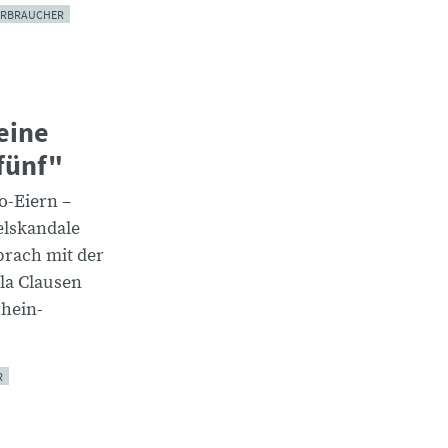
ERBRAUCHER
eine
 fünf"
o-Eiern –
elskandale
rach mit der
la Clausen
hein-
R