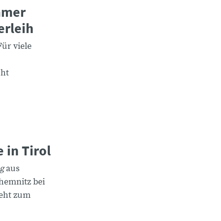
Immer
erleih
ür viele
cht
in Tirol
ng
aus
hemnitz bei
geht zum