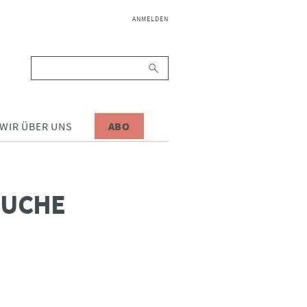
NAVIGATION
ANMELDEN
ÜBERSPRINGEN
Suchbegriffe
WIR ÜBER UNS
ABO
SUCHE