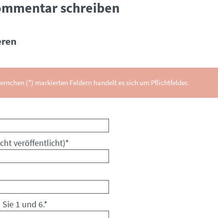
ommentar schreiben
ren
ernchen (*) markierten Feldern handelt es sich um Pflichtfelder.
cht veröffentlicht)
*
 Sie 1 und 6.
*