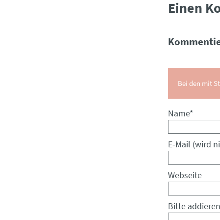
Einen K
Kommentie
Bei den mit St
Pflichtfeld
Name
*
Pflichtfeld
E-Mail (wird ni
Webseite
Bitte addieren