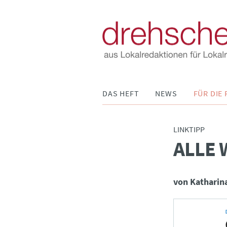
Navigation
DAS HEFT
NEWS
FÜR DIE 
überspringen
LINKTIPP
ALLE
:
von Katharin