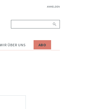
NAVIGATION
ANMELDEN
ÜBERSPRINGEN
Suchbegriffe
WIR ÜBER UNS
ABO