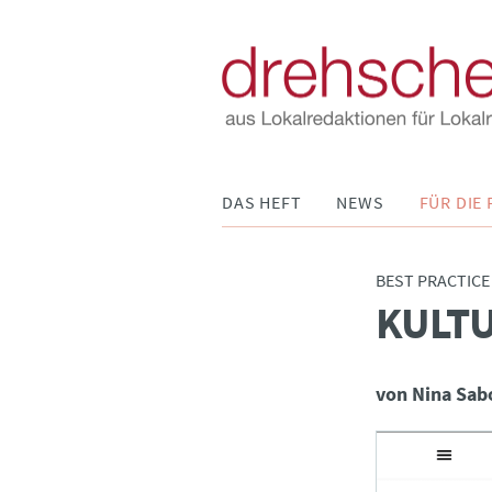
Navigation
DAS HEFT
NEWS
FÜR DIE 
überspringen
BEST PRACTICE
KULT
:
von Nina Sab