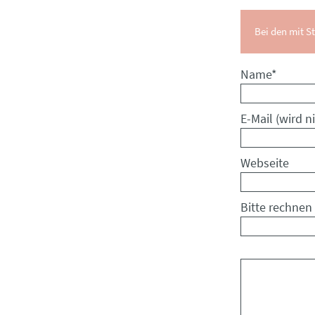
Bei den mit St
Pflichtfeld
Name
*
Pflichtfeld
E-Mail (wird ni
Webseite
Bitte rechnen 
Kommentar