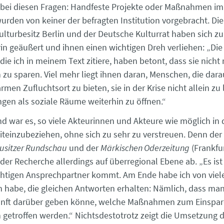
bei diesen Fragen: Handfeste Projekte oder Maßnahmen im
urden von keiner der befragten Institution vorgebracht. Die
ulturbesitz Berlin und der Deutsche Kulturrat haben sich z
in geäußert und ihnen einen wichtigen Dreh verliehen: „Die
 die ich in meinem Text zitiere, haben betont, dass sie nicht
 zu sparen. Viel mehr liegt ihnen daran, Menschen, die dar
rmen Zufluchtsort zu bieten, sie in der Krise nicht allein zu
ngen als soziale Räume weiterhin zu öffnen.“
d war es, so viele Akteurinnen und Akteure wie möglich in 
einzubeziehen, ohne sich zu sehr zu verstreuen. Denn der 
usitzer Rundschau
und der
Märkischen Oderzeitung
(Frankfur
der Recherche allerdings auf überregional Ebene ab. „Es ist 
chtigen Ansprechpartner kommt. Am Ende habe ich von viele
 habe, die gleichen Antworten erhalten: Nämlich, dass man
nft darüber geben könne, welche Maßnahmen zum Einspar
 getroffen werden.“ Nichtsdestotrotz zeigt die Umsetzung d