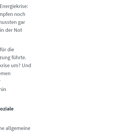
Energiekrise:
kämpfen noch
mussten gar
in der Not
für die
zung führte.
ekrise um? Und
hemen
r
hin
oziale
ne allgemeine