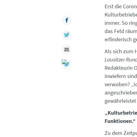
Erst die Coro
Kulturbetrieb
Facebook
immer. So rin
das Feld räum
Twitter
erfinderisch 
Mail
Als sich zum 
Lausitzer Run
Redakteurin O
inwiefern sin
verwoben? „I
angeschrieben
gewährleistet 
„Kulturbetrie
Funktionen.“
Zu dem Zeitpu