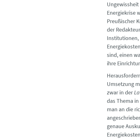
Ungewissheit 
Energiekrise w
Preußischer K
der Redakteur
Institutionen,
Energiekosten
sind, einen wa
ihre Einrichtu
Herausfordern
Umsetzung mit
zwar in der
La
das Thema in 
man an die ri
angeschrieben
genaue Ausku
Energiekosten