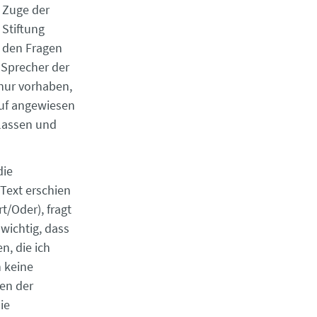
 Zuge der
 Stiftung
u den Fragen
 Sprecher der
 nur vorhaben,
auf angewiesen
 lassen und
die
Text erschien
t/Oder), fragt
wichtig, dass
n, die ich
 keine
en der
ie