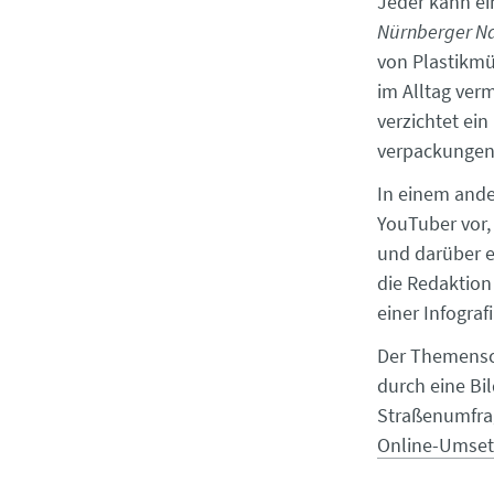
Jeder kann ei
Nürnberger Na
von Plastikmü
im Alltag ver
verzichtet ei
verpackungen 
In einem ande
YouTuber vor, 
und darüber e
die Redaktion
einer Infografi
Der Themensch
durch eine Bi
Straßenumfrag
Online-Umset