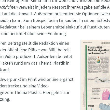
nen Beitrag zum Klima- und Umweltschutz leisten. Die Reda
chrichten
verweist in jedem Ressort ihrer Ausgabe auf die
ll auf die Umwelt. Außerdem präsentiert sie Optionen, wie 
meiden kann. Zum Beispiel beim Einkaufen: In einem Selbst
n Redakteur bei seinem Lebensmitteleinkauf auf Plastiktüten
und berichtet über seine Erfahrung.
ren Beitrag stellt die Redaktion einen
der öffentliche Plätze von Müll befreit
in Video produziert. Außerdem bereitet
 Fakten rund um das Thema Plastik in
k auf.
werpunkt im Print wird online ergänzt
lderstrecke und eine Video-
e zum Thema Plastik. Hier geht's zur
zung.