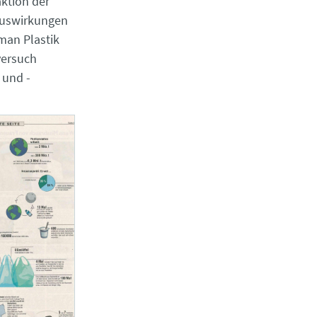
ktion der
 Auswirkungen
man Plastik
versuch
 und -