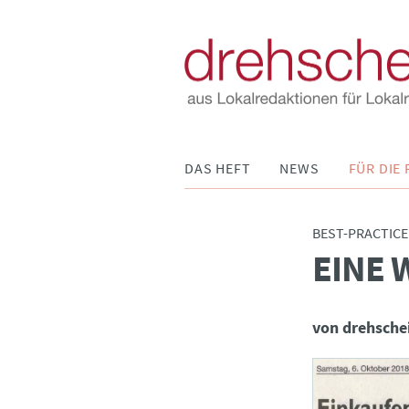
Navigation
DAS HEFT
NEWS
FÜR DIE 
überspringen
BEST-PRACTICE
EINE 
:
von drehsche