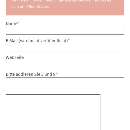
sich um Pflichtfelder.
Pflichtfeld
Name
*
Pflichtfeld
E-Mail (wird nicht veröffentlicht)
*
Webseite
Bitte addieren Sie 3 und 9.
*
Kommentar