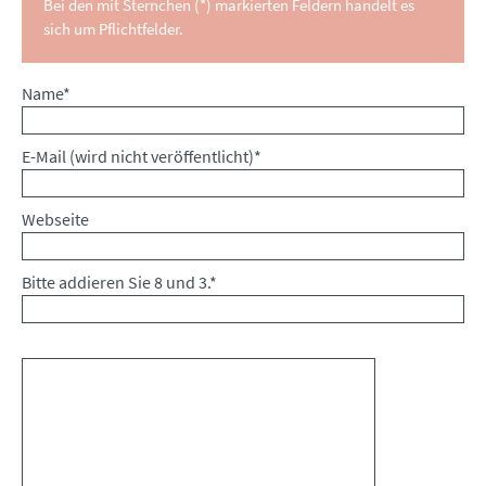
Bei den mit Sternchen (*) markierten Feldern handelt es
sich um Pflichtfelder.
Pflichtfeld
Name
*
Pflichtfeld
E-Mail (wird nicht veröffentlicht)
*
Webseite
Bitte addieren Sie 8 und 3.
*
Kommentar