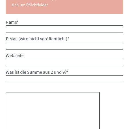
sich um Pflichtfelder.
Pflichtfeld
Name
*
Pflichtfeld
E-Mail (wird nicht veröffentlicht)
*
Webseite
Was ist die Summe aus 2 und 9?
*
Kommentar