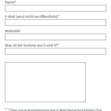
Pflichtfeld
Name
*
Pflichtfeld
E-Mail (wird nicht veröffentlicht)
*
Webseite
Was ist die Summe aus 5 und 9?
*
Kommentar
Über neue Kommentare per E-Mail benachrichtigen (Sie