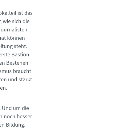
alteil ist das
 wie sich die
ljournalisten
imat können
itung steht.
erste Bastion
gen Bestehen
ismus braucht
iten und stärkt
en.
r. Und um die
en noch besser
en Bildung.