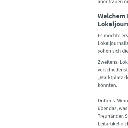
aber trauen 
Welchem K
Lokaljou
Es möchte er
Lokaljournali
sollen sich 
Zweitens: Lok
verschiedenst
„Marktplatz d
könnten.
Drittens: Wem 
über das, was 
Treuhänder. S
Leitartikel ni