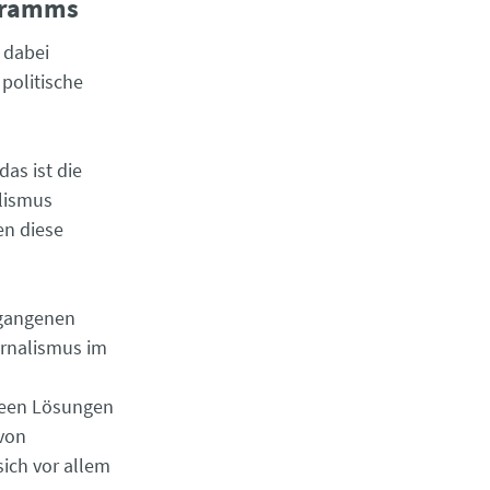
ogramms
 dabei
 politische
das ist die
lismus
en diese
rgangenen
urnalismus im
deen Lösungen
 von
sich vor allem