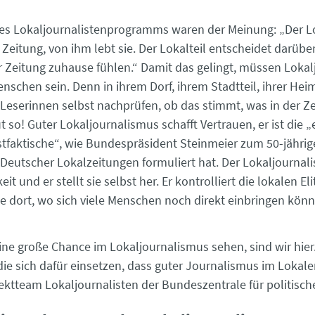
es Lokaljournalistenprogramms waren der Meinung: „Der Lok
Zeitung, von ihm lebt sie. Der Lokalteil entscheidet darüber,
er Zeitung zuhause fühlen.“ Damit das gelingt, müssen Loka
nschen sein. Denn in ihrem Dorf, ihrem Stadtteil, ihrer He
 Leserinnen selbst nachprüfen, ob das stimmt, was in der Ze
t so! Guter Lokaljournalismus schafft Vertrauen, er ist die „
tfaktische“, wie Bundespräsident Steinmeier zum 50-jähri
Deutscher Lokalzeitungen formuliert hat. Der Lokaljournal
eit und er stellt sie selbst her. Er kontrolliert die lokalen El
e dort, wo sich viele Menschen noch direkt einbringen könn
 eine große Chance im Lokaljournalismus sehen, sind wir hie
die sich dafür einsetzen, dass guter Journalismus im Lokal
jektteam Lokaljournalisten der Bundeszentrale für politisch