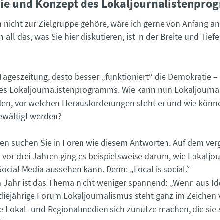
ie und Konzept des Lokaljournalistenpr
 nicht zur Zielgruppe gehöre, wäre ich gerne von Anfang an
all das, was Sie hier diskutieren, ist in der Breite und Tiefe
Tageszeitung, desto besser „funktioniert“ die Demokratie – 
es Lokaljournalistenprogramms. Wie kann nun Lokaljourna
en, vor welchen Herausforderungen steht er und wie könn
wältigt werden?
gen suchen Sie in Foren wie diesem Antworten. Auf dem ve
 vor drei Jahren ging es beispielsweise darum, wie Lokaljo
Social Media aussehen kann. Denn: „Local is social.“
 Jahr ist das Thema nicht weniger spannend: „Wenn aus I
diejährige Forum Lokaljournalismus steht ganz im Zeichen
ie Lokal- und Regionalmedien sich zunutze machen, die sie 