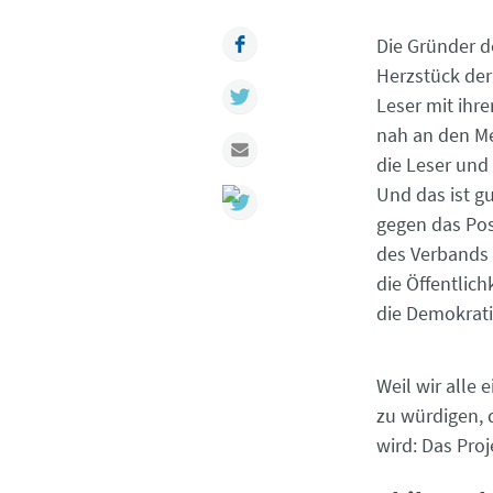
Facebook
Die Gründer d
Herzstück der 
Twitter
Leser mit ihr
nah an den Me
Mail
die Leser und
Und das ist gu
gegen das Pos
des Verbands 
die Öffentlichk
die Demokrati
Weil wir alle
zu würdigen, 
wird: Das Pro