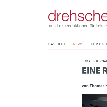
Navigation
DAS HEFT
NEWS
FÜR DIE 
überspringen
LOKALJOURNA
EINE 
:
von Thomas 