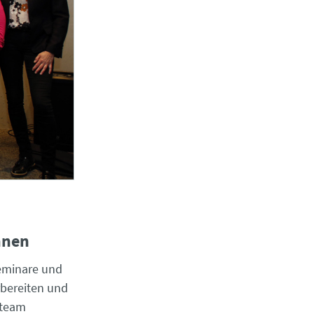
nnen
seminare und
bereiten und
tteam