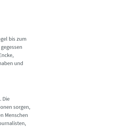
ogel bis zum
d gegessen
Encke,
t haben und
 Die
ionen sorgen,
den Menschen
ournalisten,