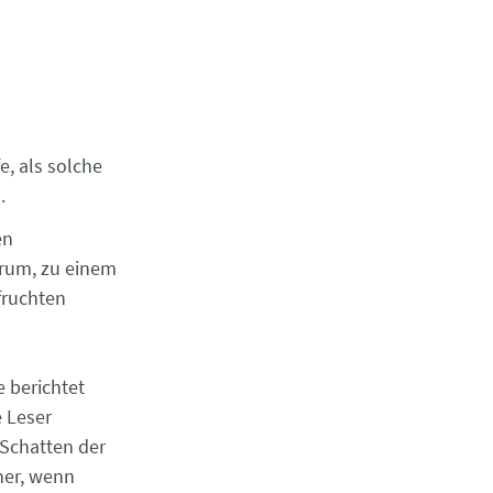
, als solche
en.
en
orum, zu einem
fruchten
e berichtet
e Leser
 Schatten der
cher, wenn