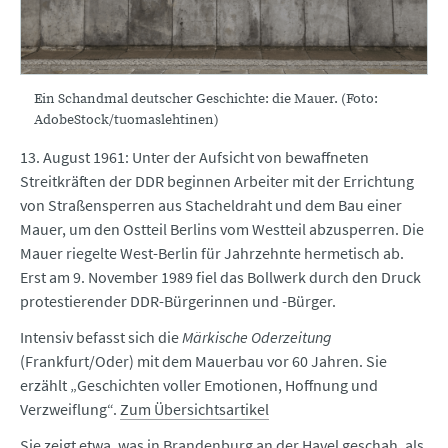
Ein Schandmal deutscher Geschichte: die Mauer. (Foto:
AdobeStock/tuomaslehtinen)
13. August 1961: Unter der Aufsicht von bewaffneten
Streitkräften der DDR beginnen Arbeiter mit der Errichtung
von Straßensperren aus Stacheldraht und dem Bau einer
Mauer, um den Ostteil Berlins vom Westteil abzusperren. Die
Mauer riegelte West-Berlin für Jahrzehnte hermetisch ab.
Erst am 9. November 1989 fiel das Bollwerk durch den Druck
protestierender DDR-Bürgerinnen und -Bürger.
Intensiv befasst sich die
Märkische Oderzeitung
(Frankfurt/Oder) mit dem Mauerbau vor 60 Jahren. Sie
erzählt „Geschichten voller Emotionen, Hoffnung und
Verzweiflung“.
Zum Übersichtsartikel
Sie zeigt etwa, was in Brandenburg an der Havel geschah, als