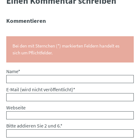
Einen Kommentar schreiben
Kommentieren
Bei den mit Sternchen (*) markierten Feldern handelt es
sich um Pflichtfelder.
Pflichtfeld
Name
*
Pflichtfeld
E-Mail (wird nicht veröffentlicht)
*
Webseite
Bitte addieren Sie 2 und 6.
*