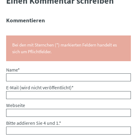
Einen Kommentar schreiben
Kommentieren
Bei den mit Sternchen (*) markierten Feldern handelt es
sich um Pflichtfelder.
Pflichtfeld
Name
*
Pflichtfeld
E-Mail (wird nicht veröffentlicht)
*
Webseite
Bitte addieren Sie 4 und 1.
*