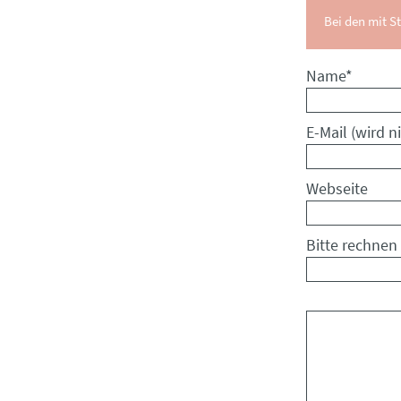
Bei den mit St
Pflichtfeld
Name
*
Pflichtfeld
E-Mail (wird ni
Webseite
Bitte rechnen 
Kommentar