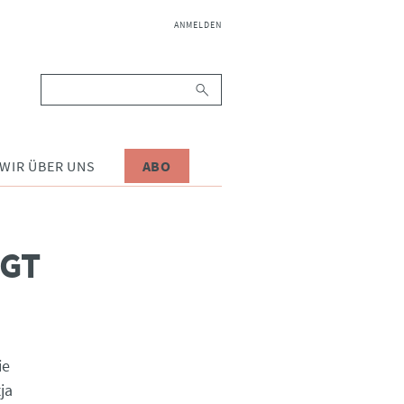
NAVIGATION
ANMELDEN
ÜBERSPRINGEN
Suchbegriffe
WIR ÜBER UNS
ABO
EGT
ie
ja