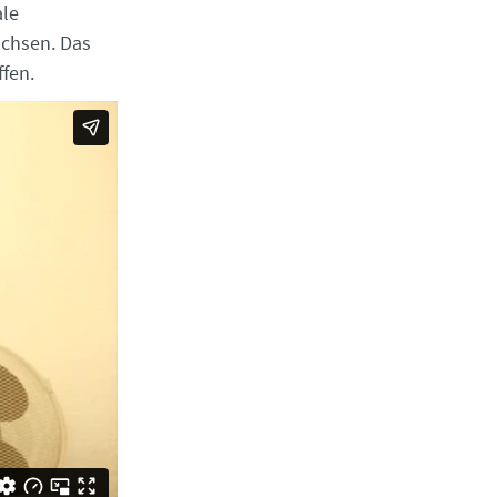
ale
achsen. Das
ffen.