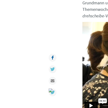
Grundmann un
Themenwoche e
drehscheibe
-V
Facebook
Twitter
Mail