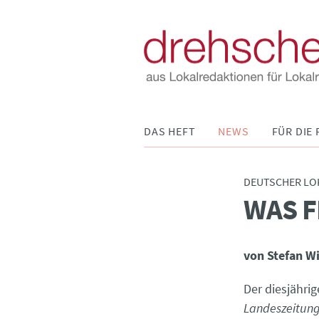
Navigation
DAS HEFT
NEWS
FÜR DIE 
überspringen
DEUTSCHER LO
WAS 
:
von Stefan W
Der diesjähri
Landeszeitung